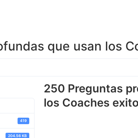
ofundas que usan los C
250 Preguntas pr
los Coaches exit
419
204.56 KB