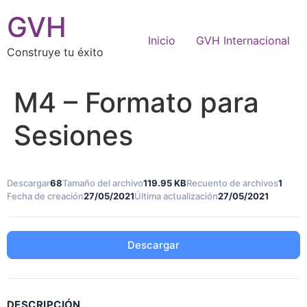
GVH
Inicio
GVH Internacional
Construye tu éxito
M4 – Formato para
Sesiones
Descargar
68
Tamaño del archivo
119.95 KB
Recuento de archivos
1
Fecha de creación
27/05/2021
Última actualización
27/05/2021
Descargar
DESCRIPCIÓN